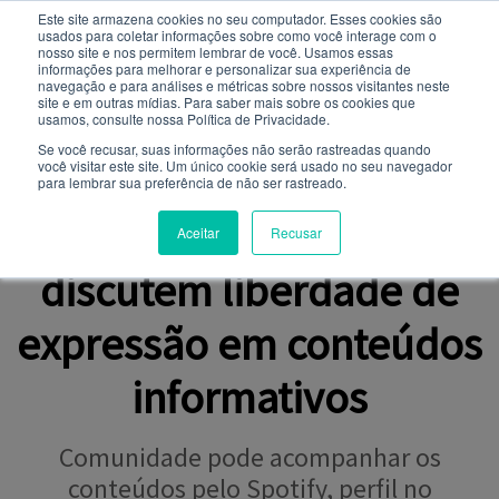
Este site armazena cookies no seu computador. Esses cookies são
usados ​​para coletar informações sobre como você interage com o
Você quer receber notificações e não perder nenhuma
nosso site e nos permitem lembrar de você. Usamos essas
notícia importante?
informações para melhorar e personalizar sua experiência de
navegação e para análises e métricas sobre nossos visitantes neste
site e em outras mídias. Para saber mais sobre os cookies que
NOTÍCIAS
usamos, consulte nossa Política de Privacidade.
Não
Sim
Se você recusar, suas informações não serão rastreadas quando
você visitar este site. Um único cookie será usado no seu navegador
para lembrar sua preferência de não ser rastreado.
METODOLOGIA ATIVA
Alunos de Direito
Aceitar
Recusar
discutem liberdade de
expressão em conteúdos
informativos
Comunidade pode acompanhar os
conteúdos pelo Spotify, perfil no