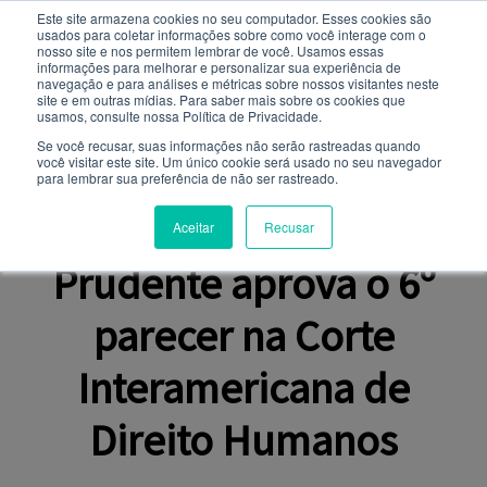
Este site armazena cookies no seu computador. Esses cookies são
usados ​​para coletar informações sobre como você interage com o
Você quer receber notificações e não perder nenhuma
nosso site e nos permitem lembrar de você. Usamos essas
notícia importante?
informações para melhorar e personalizar sua experiência de
navegação e para análises e métricas sobre nossos visitantes neste
site e em outras mídias. Para saber mais sobre os cookies que
NOTÍCIAS
usamos, consulte nossa Política de Privacidade.
Não
Sim
Se você recusar, suas informações não serão rastreadas quando
você visitar este site. Um único cookie será usado no seu navegador
para lembrar sua preferência de não ser rastreado.
REFERÊNCIA INTERNACIONAL
Direito da Toledo
Aceitar
Recusar
Prudente aprova o 6º
parecer na Corte
Interamericana de
Direito Humanos