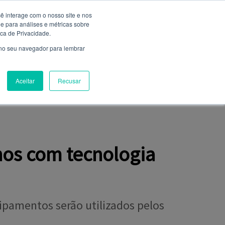
ê interage com o nosso site e nos
 para análises e métricas sobre
Entrar
ica de Privacidade.
Não é cadastrado?
clique aqui
 no seu navegador para lembrar
Aceitar
Recusar
NIÃO
FALE CONOSCO
CLUBE DE SERVIÇOS
hos com tecnologia
uipamentos serão utilizados pelos