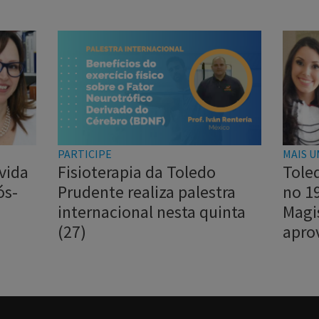
PARTICIPE
MAIS U
vida
Fisioterapia da Toledo
Tole
ós-
Prudente realiza palestra
no 1
internacional nesta quinta
Magi
(27)
apro