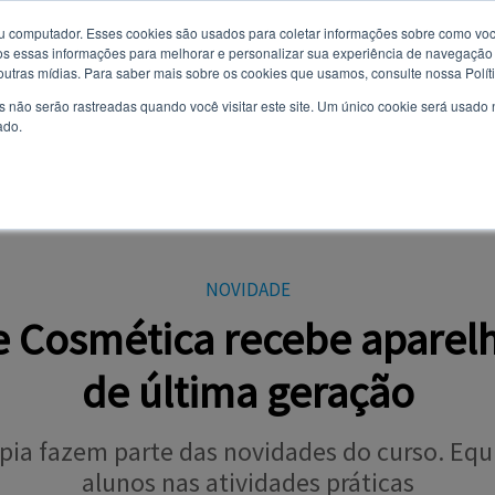
u computador. Esses cookies são usados ​​para coletar informações sobre como voc
 essas informações para melhorar e personalizar sua experiência de navegação e
Você quer receber notificações e não perder nenhuma notícia
8 de agosto de 2026
 outras mídias. Para saber mais sobre os cookies que usamos, consulte nossa Polít
importante?
s não serão rastreadas quando você visitar este site. Um único cookie será usado
ado.
Não
Sim
AL
CURSOS
VESTIBULAR
TODAS AS NOTÍCIAS
EVENTOS
OPI
NOVIDADE
 e Cosmética recebe aparel
de última geração
apia fazem parte das novidades do curso. Eq
alunos nas atividades práticas