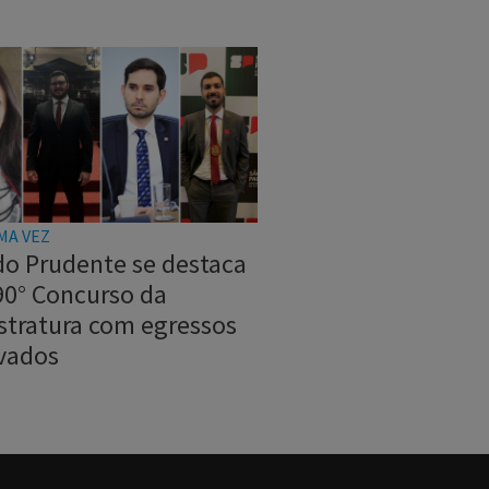
MA VEZ
do Prudente se destaca
90° Concurso da
stratura com egressos
vados