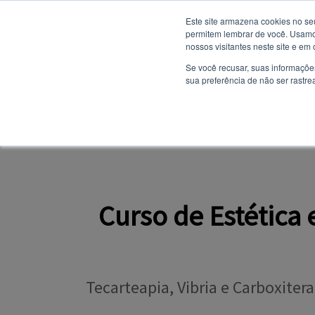
Este site armazena cookies no se
permitem lembrar de você. Usamos
nossos visitantes neste site e em
NOTÍCIAS
Se você recusar, suas informaçõe
sua preferência de não ser rastre
SITE INSTITUCION
PORTAL DO ALUNO
Curso de Estética
Tecarteapia, Vibria e Carboxiter