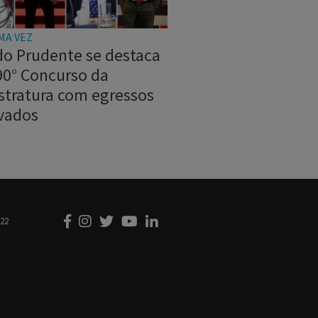
MA VEZ
do Prudente se destaca
90° Concurso da
stratura com egressos
vados
222