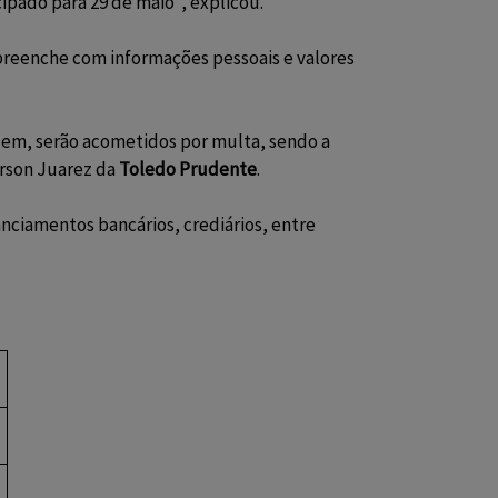
ipado para 29 de maio”, explicou.
 preenche com informações pessoais e valores
azem, serão acometidos por multa, sendo a
erson Juarez da
Toledo Prudente
.
anciamentos bancários, crediários, entre