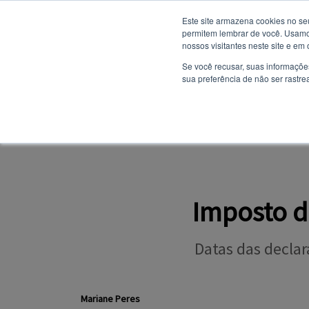
Este site armazena cookies no se
permitem lembrar de você. Usamos
nossos visitantes neste site e em
NOTÍCIAS
Se você recusar, suas informaçõe
sua preferência de não ser rastre
SITE INSTITUCION
PORTAL DO ALUNO
Imposto d
Datas das declar
Mariane Peres