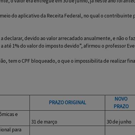
, o valor era entregue em 30 de junho, já neste ano foi antec
 meio do aplicativo da Receita Federal, no qual o contribuinte
 a declarar, devido ao valor arrecadado anualmente, e não o f
a até 1% do valor do imposto devido”, afirmou o professor Ev
ão, tem o CPF bloqueado, o que o impossibilita de realizar fin
NOVO
PRAZO ORIGINAL
PRAZO
ômicas e
31 de março
30 de junho
ional para