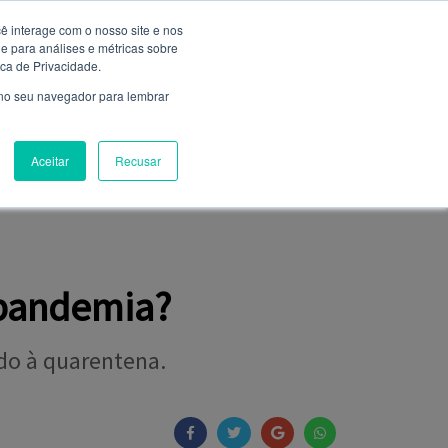
ê interage com o nosso site e nos
 para análises e métricas sobre
Entrar
ica de Privacidade.
Não é cadastrado?
clique aqui
 no seu navegador para lembrar
Aceitar
Recusar
NIÃO
FALE CONOSCO
CLUBE DE SERVIÇOS
 pandemia?
ido à quarentena.