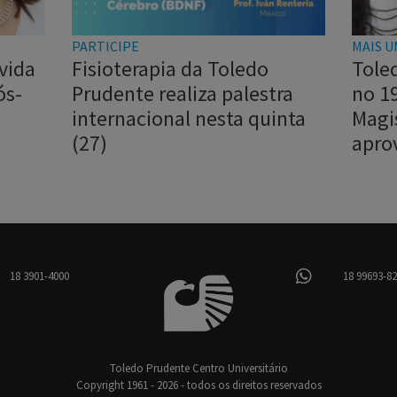
PARTICIPE
MAIS U
vida
Fisioterapia da Toledo
Tole
ós-
Prudente realiza palestra
no 1
internacional nesta quinta
Magi
(27)
apro
18 3901-4000
18 99693-8
Toledo Prudente Centro Universitário
Copyright 1961 - 2026 - todos os direitos reservados