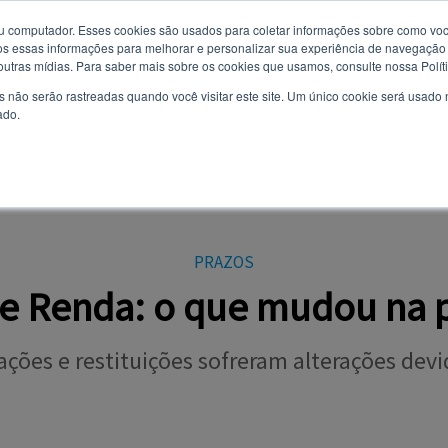
u computador. Esses cookies são usados ​​para coletar informações sobre como voc
 essas informações para melhorar e personalizar sua experiência de navegação e
Você quer receber notificações e não perder nenhuma notícia
7 de agosto de 2026
 outras mídias. Para saber mais sobre os cookies que usamos, consulte nossa Polít
importante?
s não serão rastreadas quando você visitar este site. Um único cookie será usado
ado.
Não
Sim
AL
CURSOS
VESTIBULAR
TODAS AS NOTÍCIAS
EVENTOS
OPI
PRAZOS
e Renda: o que mudou na
ações e restituições sofreram alterações dev