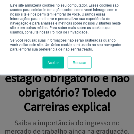
Este site armazena cookies no seu computador. Esses cookies são
usados ​​para coletar informações sobre como você interage com o
Você quer receber notificações e não perder nenhuma
nosso site e nos permitem lembrar de você. Usamos essas
notícia importante?
informações para melhorar e personalizar sua experiência de
navegação e para análises e métricas sobre nossos visitantes neste
site e em outras mídias. Para saber mais sobre os cookies que
NOTÍCIAS
usamos, consulte nossa Política de Privacidade.
Não
Sim
Se você recusar, suas informações não serão rastreadas quando
você visitar este site. Um único cookie será usado no seu navegador
para lembrar sua preferência de não ser rastreado.
VOCÊ SABIA?
Qual a diferença entre
Aceitar
Recusar
estágio obrigatório e não
obrigatório? Toledo
Carreiras explica!
Saiba a importância do ingresso no
mercado de trabalho ainda na graduação.