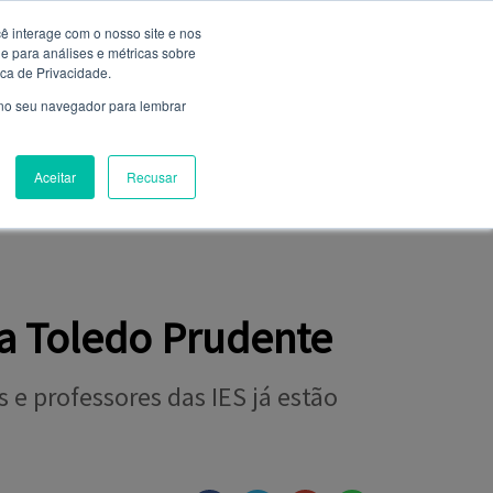
ê interage com o nosso site e nos
 para análises e métricas sobre
Entrar
ica de Privacidade.
Não é cadastrado?
clique aqui
 no seu navegador para lembrar
Aceitar
Recusar
NIÃO
FALE CONOSCO
CLUBE DE SERVIÇOS
da Toledo Prudente
 e professores das IES já estão