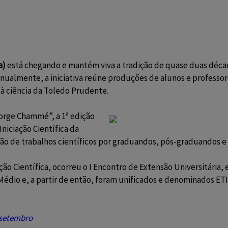
a)
está chegando e mantém viva a tradição de quase duas década
anualmente, a iniciativa reúne produções de alunos e professore
à ciência da Toledo Prudente.
orge Chammé”, a 1ª edição
niciação Científica da
o de trabalhos científicos por graduandos, pós-graduandos e p
ação Científica, ocorreu o I Encontro de Extensão Universitária,
 Médio e, a partir de então, foram unificados e denominados ET
e setembro