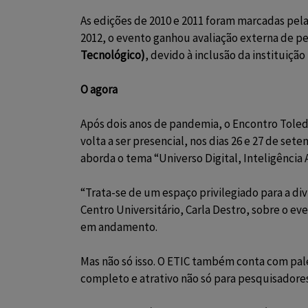
As edições de 2010 e 2011 foram marcadas pela
2012, o evento ganhou avaliação externa de p
Tecnológico)
, devido à inclusão da instituiçã
O agora
Após dois anos de pandemia, o Encontro Toledo
volta a ser presencial, nos dias 26 e 27 de set
aborda o tema “Universo Digital, Inteligência 
“Trata-se de um espaço privilegiado para a di
Centro Universitário, Carla Destro, sobre o e
em andamento.
Mas não só isso. O ETIC também conta com pale
completo e atrativo não só para pesquisadore