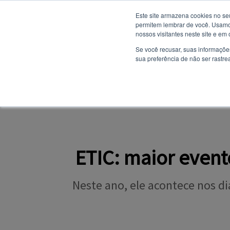
Este site armazena cookies no se
permitem lembrar de você. Usamos
nossos visitantes neste site e em
NOTÍCIAS
Se você recusar, suas informaçõe
sua preferência de não ser rastre
SITE INSTITUCION
PORTAL DO ALUNO
ETIC: maior event
Neste ano, ele acontece nos di