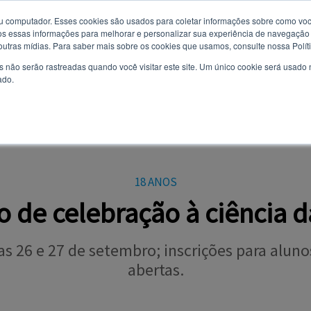
u computador. Esses cookies são usados ​​para coletar informações sobre como voc
 essas informações para melhorar e personalizar sua experiência de navegação e
Você quer receber notificações e não perder nenhuma notícia
9 de agosto de 2026
 outras mídias. Para saber mais sobre os cookies que usamos, consulte nossa Polít
importante?
s não serão rastreadas quando você visitar este site. Um único cookie será usado
ado.
Não
Sim
AL
CURSOS
VESTIBULAR
TODAS AS NOTÍCIAS
EVENTOS
OPI
18 ANOS
o de celebração à ciência 
as 26 e 27 de setembro; inscrições para alunos
abertas.