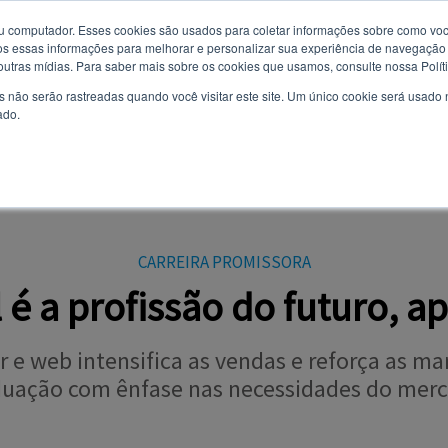
u computador. Esses cookies são usados ​​para coletar informações sobre como voc
 essas informações para melhorar e personalizar sua experiência de navegação e
Você quer receber notificações e não perder nenhuma notícia
7 de agosto de 2026
 outras mídias. Para saber mais sobre os cookies que usamos, consulte nossa Polít
importante?
s não serão rastreadas quando você visitar este site. Um único cookie será usado
ado.
Não
Sim
AL
CURSOS
VESTIBULAR
TODAS AS NOTÍCIAS
EVENTOS
OPI
CARREIRA PROMISSORA
l é a profissão do futuro, 
e web intensifica as vendas e reforça as mar
duação com ênfase nas necessidades do merc