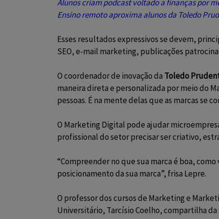
Alunos criam podcast voltado a finanças por m
Ensino remoto aproxima alunos da Toledo Prude
Esses resultados expressivos se devem, princ
SEO, e-mail marketing, publicações patrocinad
O coordenador de inovação da
Toledo Pruden
maneira direta e personalizada por meio do
Ma
pessoas. É na mente delas que as marcas se co
O
Marketing Digital
pode ajudar microempresa
profissional do setor precisar ser
criativo, est
“Compreender no que sua marca é boa, como vo
posicionamento da sua marca
”, frisa
Lepre.
O professor dos cursos de Marketing e Market
Universitário, Tarcísio Coelho, compartilha da