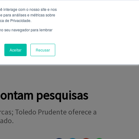
ê interage com o nosso site e nos
 para análises e métricas sobre
Entrar
ica de Privacidade.
Não é cadastrado?
clique aqui
 no seu navegador para lembrar
Aceitar
Recusar
NIÃO
FALE CONOSCO
CLUBE DE SERVIÇOS
apontam pesquisas
cas; Toledo Prudente oferece a
ado.