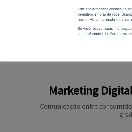
Este site armazena cookies no se
permitem lembrar de você. Usamos
nossos visitantes neste site e em
NOTÍCIAS
Se você recusar, suas informaçõe
sua preferência de não ser rastre
SITE INSTITUCION
PORTAL DO ALUNO
Marketing Digita
Comunicação entre consumidor 
gra