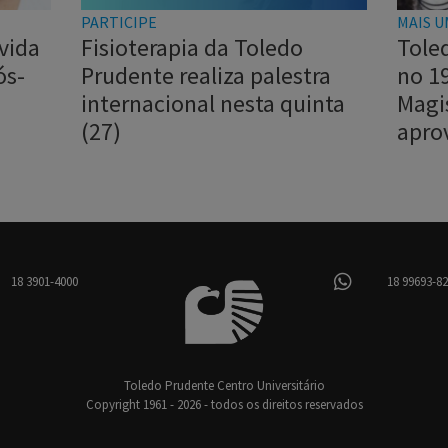
PARTICIPE
MAIS U
vida
Fisioterapia da Toledo
Tole
ós-
Prudente realiza palestra
no 1
internacional nesta quinta
Magi
(27)
apro
18 3901-4000
18 99693-8
Toledo Prudente Centro Universitário
Copyright 1961 - 2026 - todos os direitos reservados