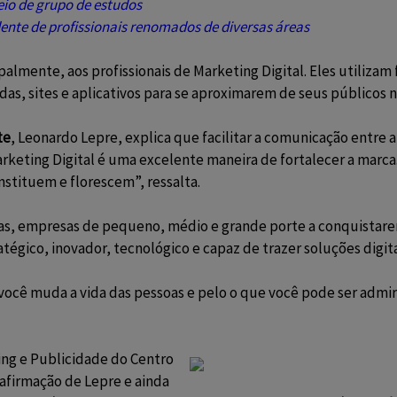
eio de grupo de estudos
nte de profissionais renomados de diversas áreas
ipalmente, aos
profissionais de
Marketing Digital
. Eles utiliza
as, sites e aplicativos para se aproximarem de seus públicos 
te
, Leonardo Lepre, explica que facilitar a comunicação entre
rketing Digital
é uma excelente maneira de fortalecer a mar
nstituem e florescem”, ressalta.
s, empresas de pequeno, médio e grande porte
a conquistare
ratégico, inovador, tecnológico e capaz de trazer soluções digita
cê muda a vida das pessoas e pelo o que você pode ser admirad
ing e Publicidade do Centro
 afirmação de Lepre e ainda