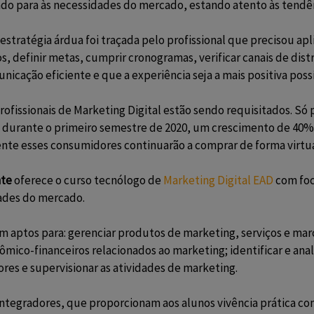
itado para às necessidades do mercado, estando atento às tend
stratégia árdua foi traçada pelo profissional que precisou ap
, definir metas, cumprir cronogramas, verificar canais de dis
nicação eficiente e que a experiência seja a mais positiva poss
rofissionais de Marketing Digital estão sendo requisitados. Só p
durante o primeiro semestre de 2020, um crescimento de 40%
te esses consumidores continuarão a comprar de forma virtua
nte
oferece o curso tecnólogo de
Marketing Digital EAD
com foc
dades do mercado.
m aptos para: gerenciar produtos de marketing, serviços e marca
mico-financeiros relacionados ao marketing; identificar e anali
es e supervisionar as atividades de marketing.
integradores, que proporcionam aos alunos vivência prática com