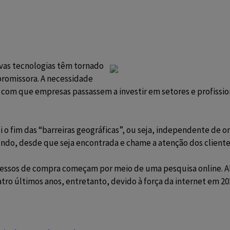
ovas tecnologias têm tornado
promissora. A necessidade
 com que empresas passassem a investir em setores e profissio
oi o fim das “barreiras geográficas”, ou seja, independente de
ndo, desde que seja encontrada e chame a atenção dos clientes
ssos de compra começam por meio de uma pesquisa online. Al
atro últimos anos, entretanto, devido à força da internet em 2