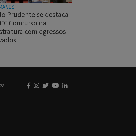
MA VEZ
do Prudente se destaca
90° Concurso da
stratura com egressos
vados
222