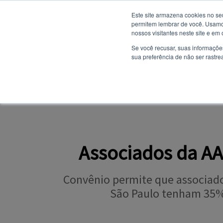
Este site armazena cookies no se
permitem lembrar de você. Usamos
nossos visitantes neste site e em
NOTÍCIAS
Se você recusar, suas informaçõe
sua preferência de não ser rastre
SITE INSTITUCION
PORTAL DO ALUNO
Associados da AA
Convênio permite que associados
São Paulo tenham 35%