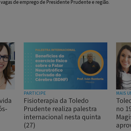
s vagas de emprego de Presidente Prudente e região.
PARTICIPE
MAIS U
vida
Fisioterapia da Toledo
Tole
ós-
Prudente realiza palestra
no 1
internacional nesta quinta
Magi
(27)
apro