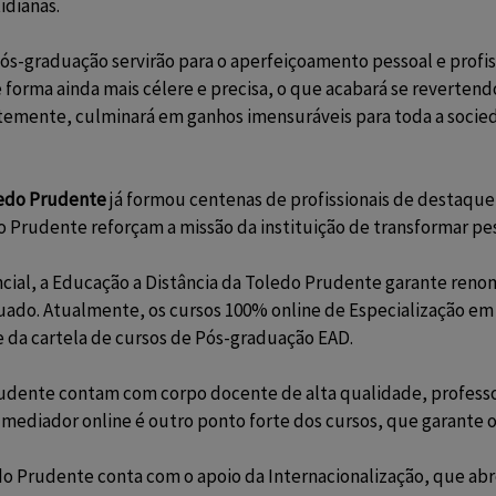
idianas.
ós-graduação servirão para o aperfeiçoamento pessoal e profis
forma ainda mais célere e precisa, o que acabará se revertend
temente, culminará em ganhos imensuráveis para toda a socied
edo Prudente
já formou centenas de profissionais de destaque
o Prudente reforçam a missão da instituição de transformar p
cial, a Educação a Distância da Toledo Prudente garante renom
ado. Atualmente, os cursos 100% online de
Especialização em D
 da cartela de cursos de Pós-graduação EAD.
udente contam com corpo docente de alta qualidade, professo
mediador online é outro ponto forte dos cursos, que garante o
o Prudente conta com o apoio da Internacionalização, que abr