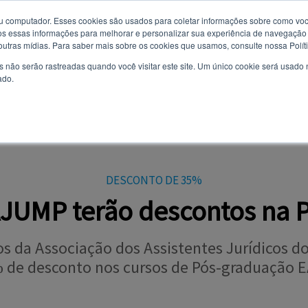
u computador. Esses cookies são usados ​​para coletar informações sobre como voc
 essas informações para melhorar e personalizar sua experiência de navegação e
Você quer receber notificações e não perder nenhuma notícia
9 de agosto de 2026
 outras mídias. Para saber mais sobre os cookies que usamos, consulte nossa Polít
importante?
s não serão rastreadas quando você visitar este site. Um único cookie será usado
ado.
Não
Sim
AL
CURSOS
VESTIBULAR
TODAS AS NOTÍCIAS
EVENTOS
OPI
DESCONTO DE 35%
JUMP terão descontos na 
 da Associação dos Assistentes Jurídicos do
 de desconto nos cursos de Pós-graduação E