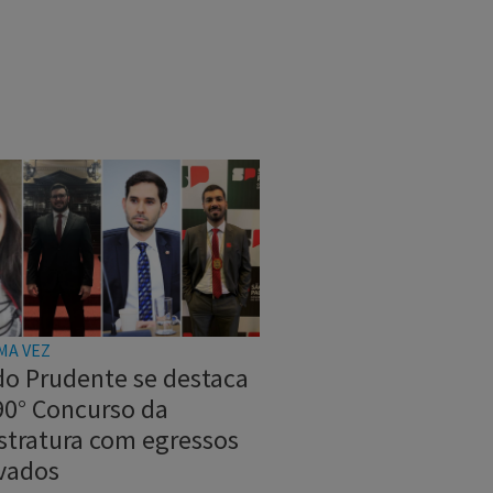
MA VEZ
do Prudente se destaca
90° Concurso da
stratura com egressos
vados