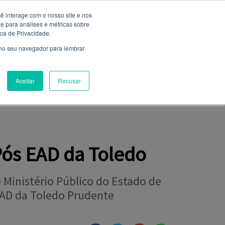
ê interage com o nosso site e nos
 para análises e métricas sobre
Entrar
ica de Privacidade.
Não é cadastrado?
clique aqui
 no seu navegador para lembrar
Aceitar
Recusar
NIÃO
FALE CONOSCO
CLUBE DE SERVIÇOS
Pós EAD da Toledo
 Ministério Público do Estado de
AD da Toledo Prudente