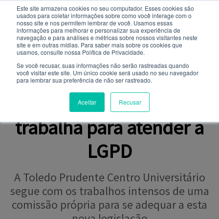
Este site armazena cookies no seu computador. Esses cookies são
usados ​​para coletar informações sobre como você interage com o
Você quer receber notificações e não perder nenhuma
nosso site e nos permitem lembrar de você. Usamos essas
notícia importante?
informações para melhorar e personalizar sua experiência de
navegação e para análises e métricas sobre nossos visitantes neste
site e em outras mídias. Para saber mais sobre os cookies que
NOTÍCIAS
usamos, consulte nossa Política de Privacidade.
Não
Sim
Se você recusar, suas informações não serão rastreadas quando
você visitar este site. Um único cookie será usado no seu navegador
para lembrar sua preferência de não ser rastreado.
NOVA LEGISLAÇÃO
Toledo Prudente já
Aceitar
Recusar
trabalha para atender a
LGPD
A Toledo Prudente Centro Universitário
segue com os trabalhos intensos de uma
comissão própria para se adequar a esta
nova legislação