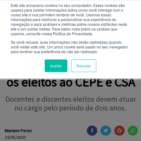
Este site armazena cookies no seu computador. Esses cookies são
usados ​​para coletar informações sobre como você interage com o
Você quer receber notificações e não perder nenhuma
nosso site e nos permitem lembrar de você. Usamos essas
informações para melhorar e personalizar sua experiência de
navegação e para análises e métricas sobre nossos visitantes neste
site e em outras mídias. Para saber mais sobre os cookies que
NOTÍCIAS
usamos, consulte nossa Política de Privacidade.
Se você recusar, suas informações não serão rastreadas quando
você visitar este site. Um único cookie será usado no seu navegador
para lembrar sua preferência de não ser rastreado.
CONSELHOS
Toledo Prudente divulga
Aceitar
Recusar
os eleitos ao CEPE e CSA
Docentes e discentes eleitos devem atuar
no cargo pelo período de dois anos.
Mariane Peres
19/05/2020