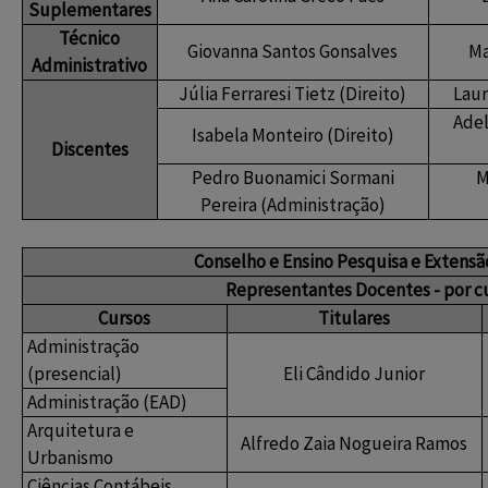
Suplementares
Técnico
Giovanna Santos Gonsalves
Ma
Administrativo
Júlia Ferraresi Tietz (Direito)
Laur
Adel
Isabela Monteiro (Direito)
Discentes
Pedro Buonamici Sormani
M
Pereira (Administração)
Conselho e Ensino Pesquisa e Extensã
Representantes Docentes - por c
Cursos
Titulares
Administração
(presencial)
Eli Cândido Junior
Administração (EAD)
Arquitetura e
Alfredo Zaia Nogueira Ramos
Urbanismo
Ciências Contábeis