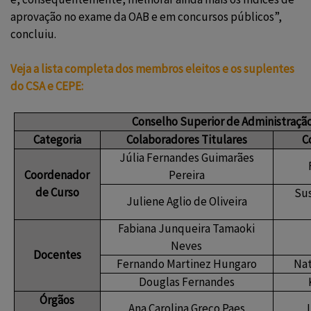
aprovação no exame da OAB e em concursos públicos”,
concluiu.
Veja a lista completa dos membros eleitos e os suplentes
do CSA e CEPE:
Conselho Superior de Administração
Categoria
Colaboradores Titulares
C
Júlia Fernandes Guimarães
Coordenador
Pereira
de Curso
Sus
Juliene Aglio de Oliveira
Fabiana Junqueira Tamaoki
Neves
Docentes
Fernando Martinez Hungaro
Nat
Douglas Fernandes
Órgãos
Ana Carolina Greco Paes