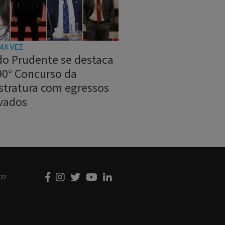
MA VEZ
do Prudente se destaca
90° Concurso da
stratura com egressos
vados
222