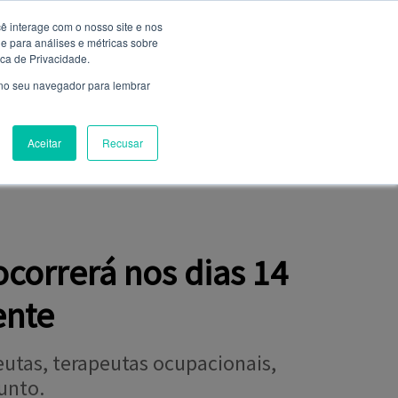
ê interage com o nosso site e nos
 para análises e métricas sobre
Entrar
ica de Privacidade.
Não é cadastrado?
clique aqui
 no seu navegador para lembrar
Aceitar
Recusar
NIÃO
FALE CONOSCO
CLUBE DE SERVIÇOS
correrá nos dias 14
ente
peutas, terapeutas ocupacionais,
unto.