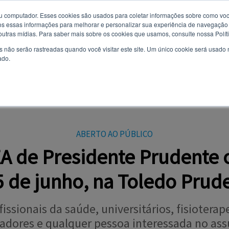
u computador. Esses cookies são usados ​​para coletar informações sobre como voc
 essas informações para melhorar e personalizar sua experiência de navegação e
Você quer receber notificações e não perder nenhuma notícia
6 de agosto de 2026
 outras mídias. Para saber mais sobre os cookies que usamos, consulte nossa Polít
importante?
s não serão rastreadas quando você visitar este site. Um único cookie será usado
ado.
Não
Sim
AL
CURSOS
VESTIBULAR
TODAS AS NOTÍCIAS
EVENTOS
OPI
ABERTO AO PÚBLICO
EA de Presidente Prudente o
5 de junho, na Toledo Prud
fissionais da saúde, universitários, fisiotera
adores e qualquer pessoa interessada no ass