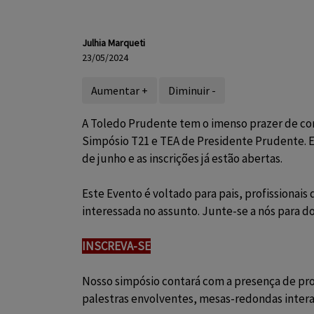
Julhia Marqueti
23/05/2024
Aumentar +
Diminuir -
A Toledo Prudente tem o imenso prazer de conv
Simpósio T21 e TEA de Presidente Prudente. Ele
de junho e as inscrições já estão abertas.
Este Evento é voltado para pais, profissionais
interessada no assunto. Junte-se a nós para do
INSCREVA-SE
Nosso simpósio contará com a presença de prof
palestras envolventes, mesas-redondas interat