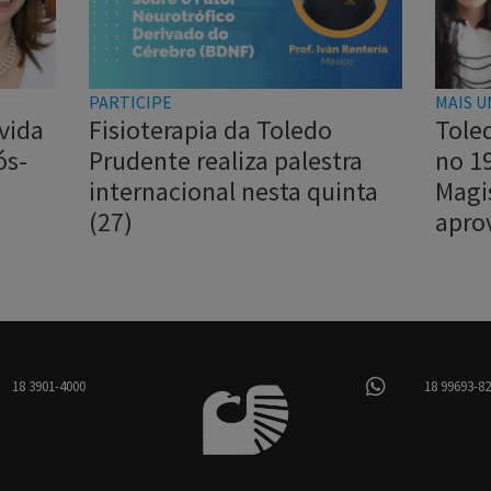
PARTICIPE
MAIS U
vida
Fisioterapia da Toledo
Tole
ós-
Prudente realiza palestra
no 1
internacional nesta quinta
Magi
(27)
apro
18 3901-4000
18 99693-8