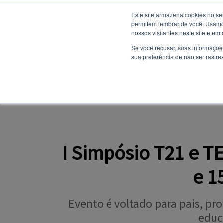
Este site armazena cookies no se
permitem lembrar de você. Usamos
nossos visitantes neste site e em
NOTÍCIAS
Se você recusar, suas informaçõe
sua preferência de não ser rastre
SITE INSTITUCION
PORTAL DO ALUNO
I Simpósio T21 e T
e 1
Evento é voltado para pais, pro
educ