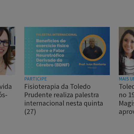
PARTICIPE
MAIS U
vida
Fisioterapia da Toledo
Tole
ós-
Prudente realiza palestra
no 1
internacional nesta quinta
Magi
(27)
apro