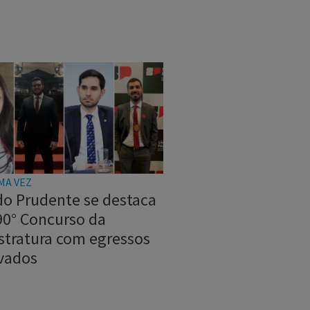
MA VEZ
do Prudente se destaca
90° Concurso da
stratura com egressos
vados