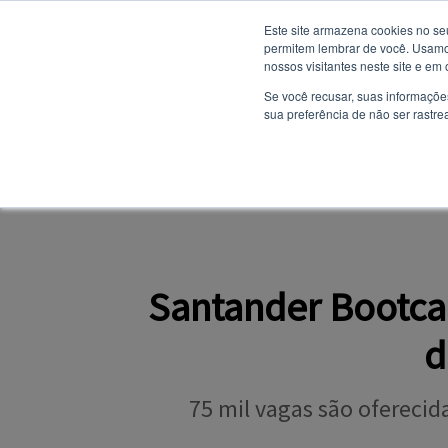
Este site armazena cookies no se
permitem lembrar de você. Usamos
nossos visitantes neste site e em
NOTÍCIAS
Se você recusar, suas informaçõe
sua preferência de não ser rastre
SITE INSTITUCION
PORTAL DO ALUNO
Santander Bootca
d
75 mil vagas são oferecida