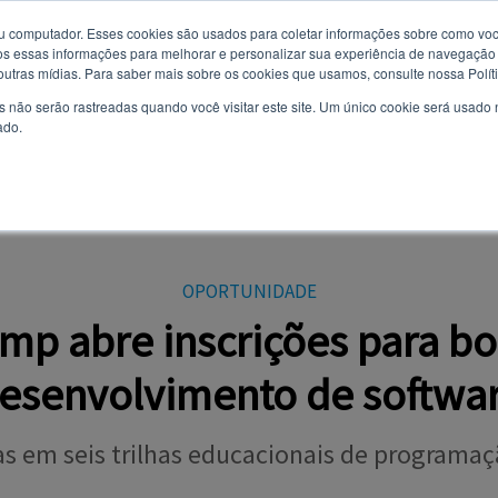
u computador. Esses cookies são usados ​​para coletar informações sobre como voc
 essas informações para melhorar e personalizar sua experiência de navegação e
Você quer receber notificações e não perder nenhuma notícia
8 de agosto de 2026
 outras mídias. Para saber mais sobre os cookies que usamos, consulte nossa Polít
importante?
s não serão rastreadas quando você visitar este site. Um único cookie será usado
ado.
Não
Sim
AL
CURSOS
VESTIBULAR
TODAS AS NOTÍCIAS
EVENTOS
OPI
OPORTUNIDADE
mp abre inscrições para bo
esenvolvimento de softwa
s em seis trilhas educacionais de programaçã