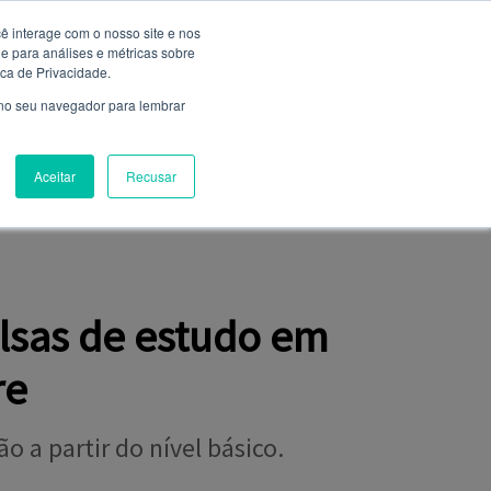
ê interage com o nosso site e nos
 para análises e métricas sobre
Entrar
ica de Privacidade.
Não é cadastrado?
clique aqui
 no seu navegador para lembrar
Aceitar
Recusar
NIÃO
FALE CONOSCO
CLUBE DE SERVIÇOS
lsas de estudo em
re
o a partir do nível básico.