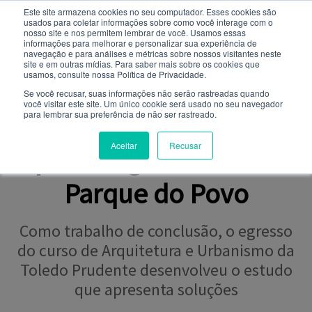
Este site armazena cookies no seu computador. Esses cookies são
usados ​​para coletar informações sobre como você interage com o
Você quer receber notificações e não perder nenhuma
nosso site e nos permitem lembrar de você. Usamos essas
notícia importante?
informações para melhorar e personalizar sua experiência de
navegação e para análises e métricas sobre nossos visitantes neste
site e em outras mídias. Para saber mais sobre os cookies que
NOTÍCIAS
usamos, consulte nossa Política de Privacidade.
Não
Sim
Se você recusar, suas informações não serão rastreadas quando
você visitar este site. Um único cookie será usado no seu navegador
para lembrar sua preferência de não ser rastreado.
Estudo propõe soluções
Aceitar
Recusar
para alagamentos no
Parque do Povo
Como trabalho de conclusão, o egresso
do curso de Arquitetura e Urbanismo da
Toledo Prudente desenvolveu o estudo
que apresenta soluções