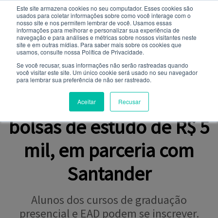
Este site armazena cookies no seu computador. Esses cookies são
usados ​​para coletar informações sobre como você interage com o
Você quer receber notificações e não perder nenhuma
nosso site e nos permitem lembrar de você. Usamos essas
notícia importante?
informações para melhorar e personalizar sua experiência de
navegação e para análises e métricas sobre nossos visitantes neste
site e em outras mídias. Para saber mais sobre os cookies que
NOTÍCIAS
usamos, consulte nossa Política de Privacidade.
Não
Sim
Se você recusar, suas informações não serão rastreadas quando
você visitar este site. Um único cookie será usado no seu navegador
para lembrar sua preferência de não ser rastreado.
OPORTUNIDADE
Toledo Prudente tem
Aceitar
Recusar
bolsas de estudo de R$ 5
mil, em parceria com
Santander
Alunos dos cursos de graduação
presencial e EAD podem se inscrever.