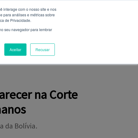
ê interage com o nosso site e nos
 para análises e métricas sobre
Entrar
ica de Privacidade.
Não é cadastrado?
clique aqui
 no seu navegador para lembrar
Aceitar
Recusar
NIÃO
FALE CONOSCO
CLUBE DE SERVIÇOS
arecer na Corte
manos
a da Bolívia.