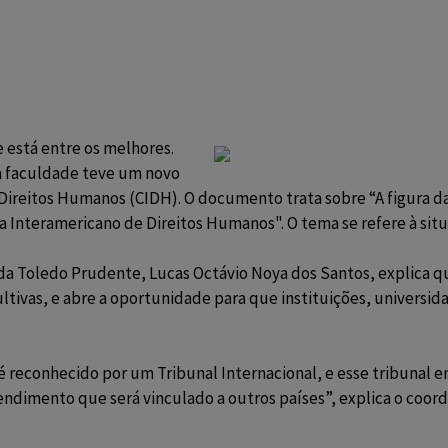
está entre os melhores.
a faculdade teve um novo
Direitos Humanos (CIDH). O documento trata sobre “A figura da
 Interamericano de Direitos Humanos". O tema se refere à situaç
a Toledo Prudente, Lucas Octávio Noya dos Santos, explica q
vas, e abre a oportunidade para que instituições, universidad
reconhecido por um Tribunal Internacional, e esse tribunal 
ndimento que será vinculado a outros países”, explica o coor