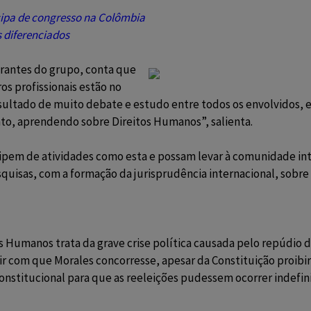
icipa de congresso na Colômbia
s diferenciados
grantes do grupo, conta que
s profissionais estão no
resultado de muito debate e estudo entre todos os envolvidos,
to, aprendendo sobre Direitos Humanos”, salienta.
pem de atividades como esta e possam levar à comunidade inter
quisas, com a formação da jurisprudência internacional, sobre
 Humanos trata da grave crise política causada pelo repúdio d
uir com que Morales concorresse, apesar da Constituição proibi
nstitucional para que as reeleições pudessem ocorrer indefini