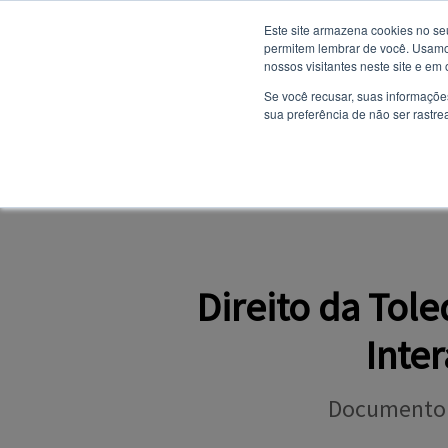
Este site armazena cookies no se
permitem lembrar de você. Usamos
nossos visitantes neste site e em
NOTÍCIAS
Se você recusar, suas informaçõe
sua preferência de não ser rastre
SITE INSTITUCION
PORTAL DO ALUNO
Direito da Tol
Inte
Documento tr