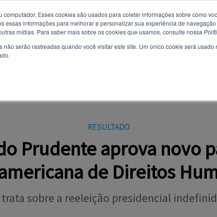
u computador. Esses cookies são usados ​​para coletar informações sobre como voc
 essas informações para melhorar e personalizar sua experiência de navegação e
Você quer receber notificações e não perder nenhuma notícia
8 de agosto de 2026
 outras mídias. Para saber mais sobre os cookies que usamos, consulte nossa Polít
importante?
s não serão rastreadas quando você visitar este site. Um único cookie será usado
ado.
Não
Sim
AL
CURSOS
VESTIBULAR
TODAS AS NOTÍCIAS
EVENTOS
OPI
RESULTADO
edo Prudente aprova novo p
ramericana de Direitos Hu
ata sobre a reeleição presidencial indefinid