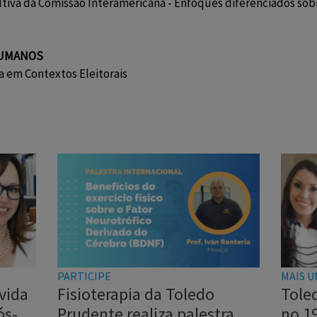
ltiva da Comissão Interamericana - Enfoques diferenciados sobr
HUMANOS
a em Contextos Eleitorais
PARTICIPE
MAIS U
vida
Fisioterapia da Toledo
Tole
ós-
Prudente realiza palestra
no 1