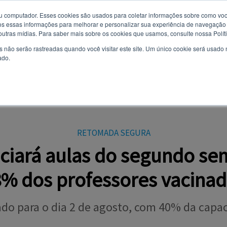
u computador. Esses cookies são usados ​​para coletar informações sobre como voc
 essas informações para melhorar e personalizar sua experiência de navegação e
Você quer receber notificações e não perder nenhuma notícia
6 de agosto de 2026
 outras mídias. Para saber mais sobre os cookies que usamos, consulte nossa Polít
importante?
s não serão rastreadas quando você visitar este site. Um único cookie será usado
ado.
Não
Sim
AL
CURSOS
VESTIBULAR
TODAS AS NOTÍCIAS
EVENTOS
OPI
RETOMADA SEGURA
iciará aulas do segundo se
% dos professores vacina
cado para o dia 2 de agosto, com 40% da capac