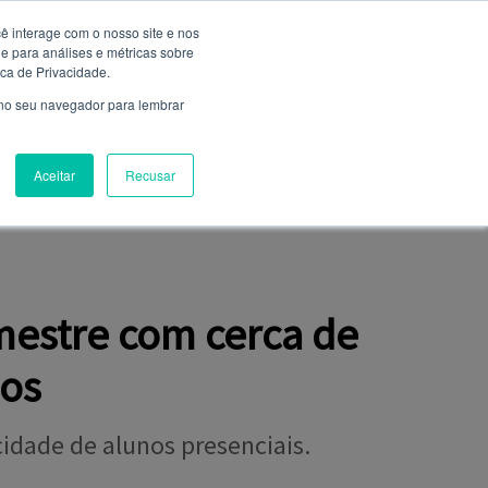
ê interage com o nosso site e nos
 para análises e métricas sobre
Entrar
ica de Privacidade.
Não é cadastrado?
clique aqui
 no seu navegador para lembrar
Aceitar
Recusar
NIÃO
FALE CONOSCO
CLUBE DE SERVIÇOS
mestre com cerca de
dos
idade de alunos presenciais.