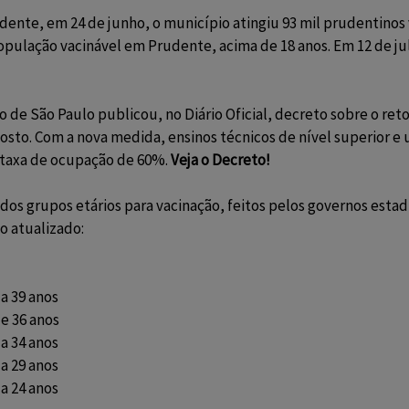
ente, em 24 de junho, o município atingiu 93 mil prudentinos 
pulação vacinável em Prudente, acima de 18 anos. Em 12 de jul
o de São Paulo publicou, no Diário Oficial, decreto sobre o ret
gosto. Com a nova medida, ensinos técnicos de nível superior e 
 taxa de ocupação de 60%.
Veja o Decreto!
os grupos etários para vacinação, feitos pelos governos est
o atualizado:
 a 39 anos
 e 36 anos
 a 34 anos
 a 29 anos
 a 24 anos