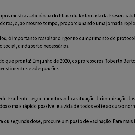
rupos mostra a eficiência do Plano de Retomada da Presencial
adores, e, ao mesmo tempo, proporcionando uma jornada replet
 é importante ressaltar o rigor no cumprimento de protocolo
 social, ainda serão necessários.
 do que pronta! Em junho de 2020, os professores Roberto Bert
investimentos e adequações.
ledo Prudente segue monitorando a situação da imunização dos 
os o mais rápido possível e a vida de todos volte ao curso norm
ira ou segunda dose, procure um posto de vacinação. Para mais