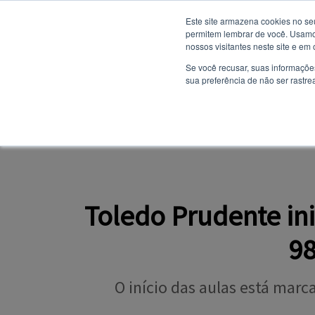
Este site armazena cookies no se
permitem lembrar de você. Usamos
nossos visitantes neste site e em
NOTÍCIAS
Se você recusar, suas informaçõe
sua preferência de não ser rastre
SITE INSTITUCION
PORTAL DO ALUNO
Toledo Prudente in
98
O início das aulas está mar