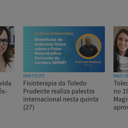
PARTICIPE
MAIS U
vida
Fisioterapia da Toledo
Tole
ós-
Prudente realiza palestra
no 1
internacional nesta quinta
Magi
(27)
apro