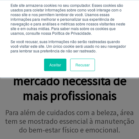
Este site armazena cookies no seu computador. Esses cookies são
usados ​​para coletar informações sobre como você interage com o
Você quer receber notificações e não perder nenhuma
nosso site e nos permitem lembrar de você. Usamos essas
notícia importante?
informações para melhorar e personalizar sua experiência de
navegação e para análises e métricas sobre nossos visitantes neste
site e em outras mídias. Para saber mais sobre os cookies que
NOTÍCIAS
usamos, consulte nossa Política de Privacidade.
Não
Sim
Se você recusar, suas informações não serão rastreadas quando
você visitar este site. Um único cookie será usado no seu navegador
para lembrar sua preferência de não ser rastreado.
BEM-ESTAR
Estética e Cosmética:
Aceitar
Recusar
mercado necessita de
mais profissionais
Para além de cuidados com a beleza, área
tem se mostrado essencial à manutenção
do bem-estar físico e emocional.