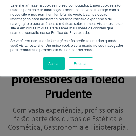
Este site armazena cookies no seu computador. Esses cookies são
usados ​​para coletar informações sobre como você interage com o
Você quer receber notificações e não perder nenhuma
nosso site e nos permitem lembrar de você. Usamos essas
notícia importante?
informações para melhorar e personalizar sua experiência de
navegação e para análises e métricas sobre nossos visitantes neste
site e em outras mídias. Para saber mais sobre os cookies que
NOTÍCIAS
usamos, consulte nossa Política de Privacidade.
Não
Sim
Se você recusar, suas informações não serão rastreadas quando
você visitar este site. Um único cookie será usado no seu navegador
para lembrar sua preferência de não ser rastreado.
CORPO DOCENTE
Conheça os novos
Aceitar
Recusar
professores da Toledo
Prudente
Com vasta experiência, profissionais
farão parte dos cursos de Estética e
Cosmética, Gastronomia e Fisioterapia.