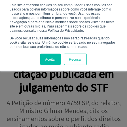
Este site armazena cookies no seu computador. Esses cookies são
usados ​​para coletar informações sobre como você interage com o
Você quer receber notificações e não perder nenhuma
nosso site e nos permitem lembrar de você. Usamos essas
notícia importante?
informações para melhorar e personalizar sua experiência de
navegação e para análises e métricas sobre nossos visitantes neste
site e em outras mídias. Para saber mais sobre os cookies que
NOTÍCIAS
usamos, consulte nossa Política de Privacidade.
Não
Sim
Se você recusar, suas informações não serão rastreadas quando
você visitar este site. Um único cookie será usado no seu navegador
para lembrar sua preferência de não ser rastreado.
DIREITO AMBIENTAL
Professor da Toledo tem
Aceitar
Recusar
citação publicada em
julgamento do STF
A Petição de número 4759 SP, do relator,
Ministro Gilmar Mendes, cita os
ensinamentos sobre o perfil dos direitos
ligados ao meio ambiente sadio