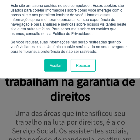
Este site armazena cookies no seu computador. Esses cookies são
usados ​​para coletar informações sobre como você interage com o
Você quer receber notificações e não perder nenhuma
nosso site e nos permitem lembrar de você. Usamos essas
notícia importante?
informações para melhorar e personalizar sua experiência de
navegação e para análises e métricas sobre nossos visitantes neste
site e em outras mídias. Para saber mais sobre os cookies que
NOTÍCIAS
usamos, consulte nossa Política de Privacidade.
Não
Sim
Se você recusar, suas informações não serão rastreadas quando
você visitar este site. Um único cookie será usado no seu navegador
para lembrar sua preferência de não ser rastreado.
DURANTE A PANDEMIA
Assistentes sociais
Aceitar
Recusar
trabalham na garantia de
direitos
Uma das áreas que intensificou seu
trabalho na luta por direitos, é a do
Serviço Social. Os assistentes sociais,
neste período de pandemia, continuam