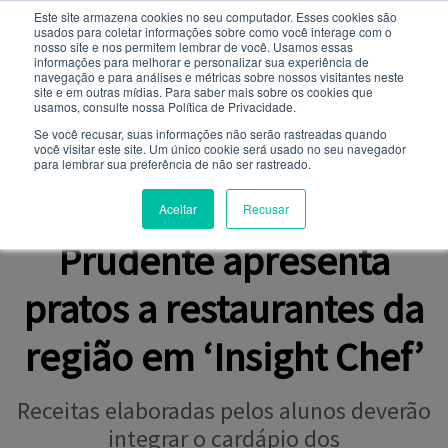
Este site armazena cookies no seu computador. Esses cookies são
usados ​​para coletar informações sobre como você interage com o
Você quer receber notificações e não perder nenhuma
nosso site e nos permitem lembrar de você. Usamos essas
notícia importante?
informações para melhorar e personalizar sua experiência de
navegação e para análises e métricas sobre nossos visitantes neste
site e em outras mídias. Para saber mais sobre os cookies que
NOTÍCIAS
usamos, consulte nossa Política de Privacidade.
Não
Sim
Se você recusar, suas informações não serão rastreadas quando
você visitar este site. Um único cookie será usado no seu navegador
para lembrar sua preferência de não ser rastreado.
PROJETO INTEGRADOR
Gastronomia da Toledo
Aceitar
Recusar
Prudente apresenta
pratos a restaurantes da
região em ‘Insight Chef’
Receitas elaboradas pelos alunos deverão
integrar o cardápio dos