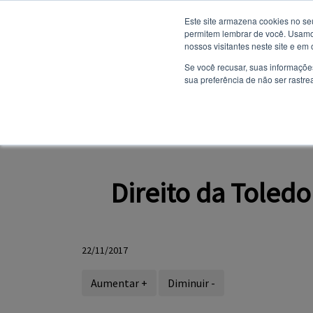
Este site armazena cookies no se
permitem lembrar de você. Usamos
nossos visitantes neste site e em
NOTÍCIAS
Se você recusar, suas informaçõe
sua preferência de não ser rastre
SITE INSTITUCION
PORTAL DO ALUNO
Direito da Toled
22/11/2017
Aumentar +
Diminuir -