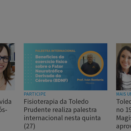
PARTICIPE
MAIS U
vida
Fisioterapia da Toledo
Tole
ós-
Prudente realiza palestra
no 1
internacional nesta quinta
Magi
(27)
apro