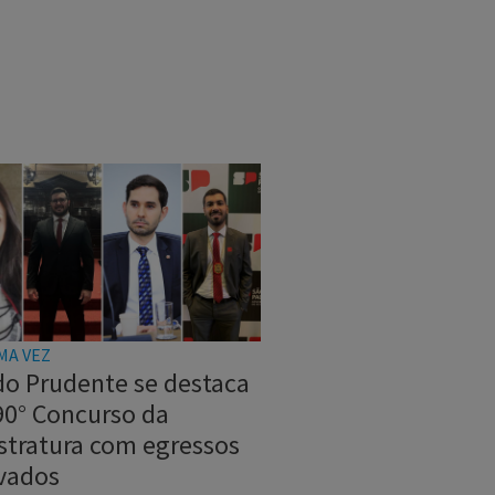
MA VEZ
do Prudente se destaca
90° Concurso da
stratura com egressos
vados