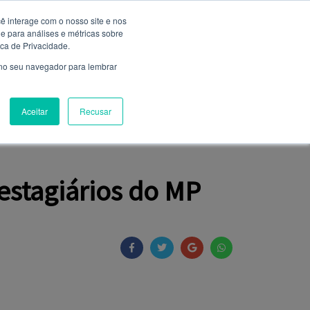
ê interage com o nosso site e nos
 para análises e métricas sobre
Entrar
ica de Privacidade.
Não é cadastrado?
clique aqui
 no seu navegador para lembrar
Aceitar
Recusar
NIÃO
FALE CONOSCO
CLUBE DE SERVIÇOS
estagiários do MP