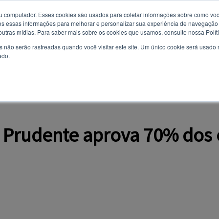
u computador. Esses cookies são usados ​​para coletar informações sobre como voc
 essas informações para melhorar e personalizar sua experiência de navegação e
Você quer receber notificações e não perder nenhuma notícia
8 de agosto de 2026
 outras mídias. Para saber mais sobre os cookies que usamos, consulte nossa Polít
importante?
s não serão rastreadas quando você visitar este site. Um único cookie será usado
ado.
Não
Sim
AL
CURSOS
VESTIBULAR
TODAS AS NOTÍCIAS
EVENTOS
OPI
o Prudente aprova 70% dos 