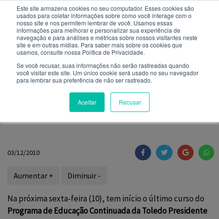
Este site armazena cookies no seu computador. Esses cookies são
usados ​​para coletar informações sobre como você interage com o
Você quer receber notificações e não perder nenhuma
nosso site e nos permitem lembrar de você. Usamos essas
notícia importante?
informações para melhorar e personalizar sua experiência de
navegação e para análises e métricas sobre nossos visitantes neste
site e em outras mídias. Para saber mais sobre os cookies que
NOTÍCIAS
usamos, consulte nossa Política de Privacidade.
Não
Sim
Se você recusar, suas informações não serão rastreadas quando
você visitar este site. Um único cookie será usado no seu navegador
para lembrar sua preferência de não ser rastreado.
Área jurídica é tema de
Aceitar
Recusar
curso do PEC Toledo
03/12/2010
Aumentar +
Diminuir -
Na próxima sexta-feira (10), tem início o último curso do
Programa de Educação Continuada
da Toledo Presidente