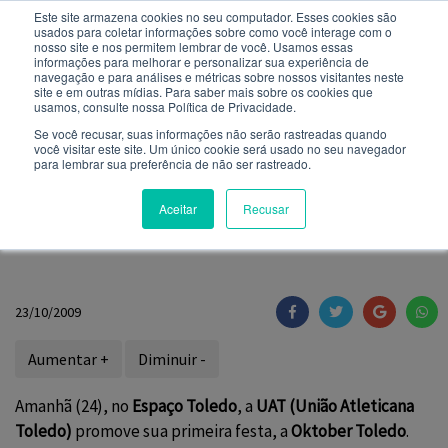
Este site armazena cookies no seu computador. Esses cookies são
usados ​​para coletar informações sobre como você interage com o
Você quer receber notificações e não perder nenhuma
nosso site e nos permitem lembrar de você. Usamos essas
notícia importante?
informações para melhorar e personalizar sua experiência de
navegação e para análises e métricas sobre nossos visitantes neste
site e em outras mídias. Para saber mais sobre os cookies que
NOTÍCIAS
usamos, consulte nossa Política de Privacidade.
Não
Sim
Se você recusar, suas informações não serão rastreadas quando
você visitar este site. Um único cookie será usado no seu navegador
para lembrar sua preferência de não ser rastreado.
Amanhã é dia de
Aceitar
Recusar
Oktober Toledo
23/10/2009
Aumentar +
Diminuir -
Amanhã (24), no
Espaço Toledo
, a
UAT (União Atleticana
Toledo)
promove sua primeira festa, a
Oktober Toledo
.