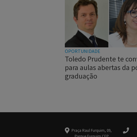
OPORTUNIDADE
Toledo Prudente te con
para aulas abertas da p
graduação
Praça Raul Furquim, 09,
Parque Furquim CEP