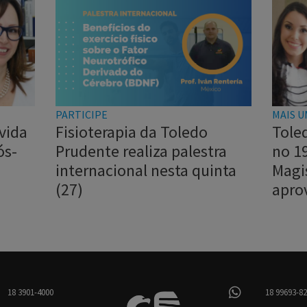
PARTICIPE
MAIS U
vida
Fisioterapia da Toledo
Tole
ós-
Prudente realiza palestra
no 1
internacional nesta quinta
Magi
(27)
apro
18 3901-4000
18 99693-8