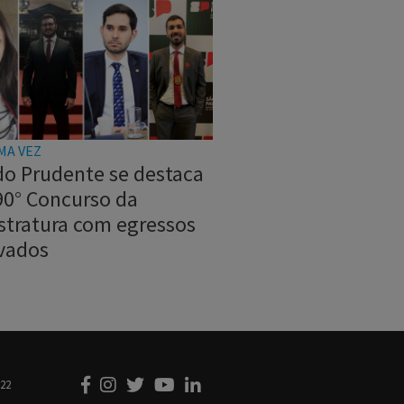
MA VEZ
do Prudente se destaca
90° Concurso da
stratura com egressos
vados
222