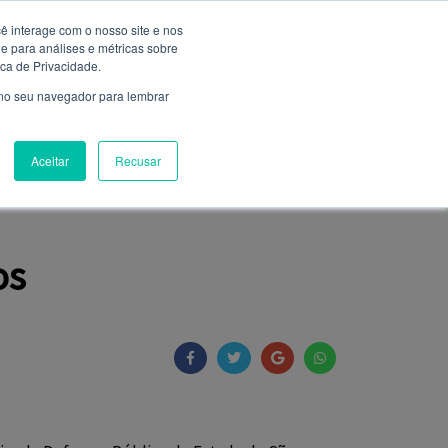
ê interage com o nosso site e nos
 para análises e métricas sobre
Entrar
ica de Privacidade.
Não é cadastrado?
clique aqui
 no seu navegador para lembrar
Aceitar
Recusar
NIÃO
FALE CONOSCO
CLUBE DE SERVIÇOS
os