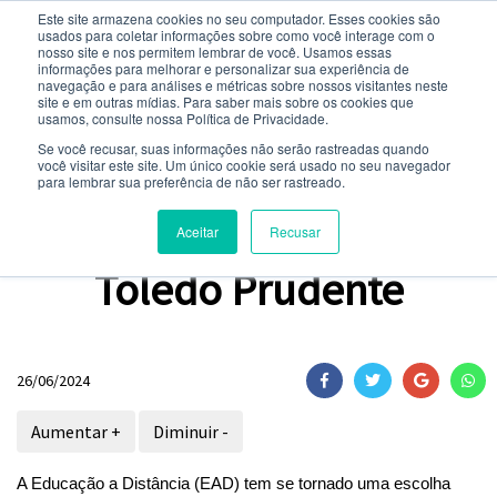
Este site armazena cookies no seu computador. Esses cookies são
usados ​​para coletar informações sobre como você interage com o
nosso site e nos permitem lembrar de você. Usamos essas
informações para melhorar e personalizar sua experiência de
navegação e para análises e métricas sobre nossos visitantes neste
site e em outras mídias. Para saber mais sobre os cookies que
NOTÍCIAS
usamos, consulte nossa Política de Privacidade.
Se você recusar, suas informações não serão rastreadas quando
você visitar este site. Um único cookie será usado no seu navegador
para lembrar sua preferência de não ser rastreado.
OPINIÃO
7 motivos para fazer EAD
Aceitar
Recusar
Toledo Prudente
26/06/2024
Aumentar +
Diminuir -
A Educação a Distância (EAD) tem se tornado uma escolha 