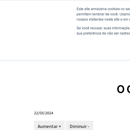
Este site armazena cookies no se
permitem lembrar de você. Usamos
nossos visitantes neste site e em
NOTÍCIAS
Se você recusar, suas informaçõe
sua preferência de não ser rastre
SITE INSTITUCION
PORTAL DO ALUNO
O 
22/03/2024
Aumentar +
Diminuir -