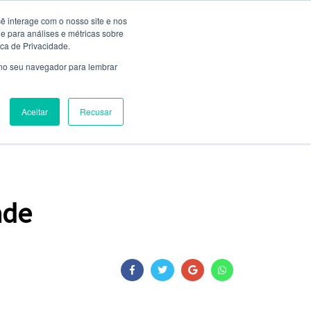
ê interage com o nosso site e nos
 para análises e métricas sobre
Entrar
ica de Privacidade.
Não é cadastrado?
clique aqui
 no seu navegador para lembrar
Aceitar
Recusar
NIÃO
FALE CONOSCO
CLUBE DE SERVIÇOS
ade