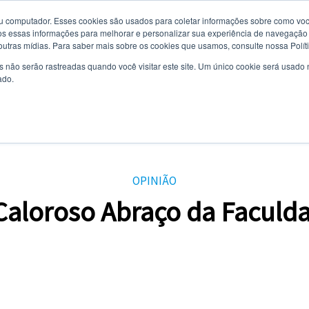
u computador. Esses cookies são usados ​​para coletar informações sobre como voc
 essas informações para melhorar e personalizar sua experiência de navegação e
5 de agosto de 2026
 outras mídias. Para saber mais sobre os cookies que usamos, consulte nossa Polít
s não serão rastreadas quando você visitar este site. Um único cookie será usado
ado.
AL
CURSOS
VESTIBULAR
TODAS AS NOTÍCIAS
EVENTOS
OPI
OPINIÃO
Caloroso Abraço da Faculd