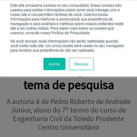
Este site armazena cookies no seu computador. Esses cookies são
usados ​​para coletar informações sobre como você interage com o
Você quer receber notificações e não perder nenhuma
nosso site e nos permitem lembrar de você. Usamos essas
notícia importante?
informações para melhorar e personalizar sua experiência de
navegação e para análises e métricas sobre nossos visitantes neste
site e em outras mídias. Para saber mais sobre os cookies que
NOTÍCIAS
usamos, consulte nossa Política de Privacidade.
Não
Sim
Se você recusar, suas informações não serão rastreadas quando
você visitar este site. Um único cookie será usado no seu navegador
para lembrar sua preferência de não ser rastreado.
Resíduo asfáltico
Aceitar
Recusar
inserido na argamassa é
tema de pesquisa
A autoria é de Pedro Roberto de Andrade
Junior, aluno do 7º termo do curso de
Engenharia Civil da Toledo Prudente
Centro Universitário