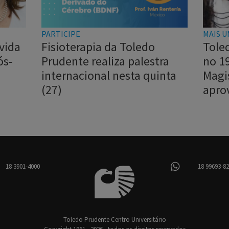
PARTICIPE
MAIS U
vida
Fisioterapia da Toledo
Tole
ós-
Prudente realiza palestra
no 1
internacional nesta quinta
Magi
(27)
apro
18 3901-4000
18 99693-8
Toledo Prudente Centro Universitário