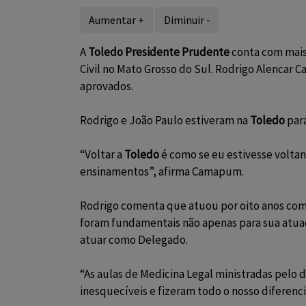
Aumentar +
Diminuir -
A
Toledo Presidente Prudente
conta com mais
Civil no Mato Grosso do Sul. Rodrigo Alencar
Ca
aprovados.
Rodrigo e João Paulo estiveram na
Toledo
para
“Voltar a
Toledo
é como se eu estivesse voltand
ensinamentos”, afirma Camapum.
Rodrigo comenta que atuou por oito anos como 
foram fundamentais não apenas para sua atuaç
atuar como Delegado.
“As aulas de Medicina Legal ministradas pelo
inesquecíveis e fizeram todo o nosso diferencia