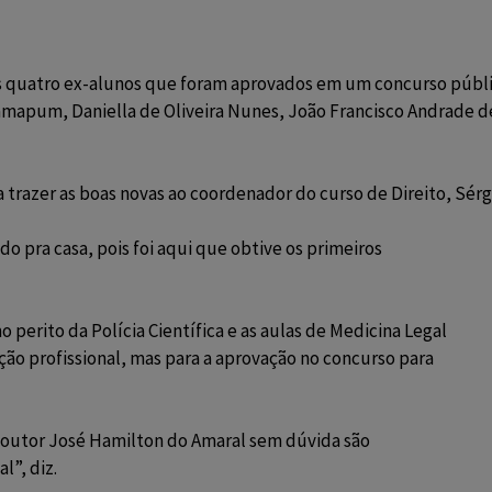
 quatro ex-alunos que foram aprovados em um concurso públi
mapum, Daniella de Oliveira Nunes, João Francisco Andrade de 
 trazer as boas novas ao coordenador do curso de
Direito
, Sérg
o pra casa, pois foi aqui que obtive os primeiros
perito da Polícia Científica e as aulas de Medicina Legal
ão profissional, mas para a aprovação no concurso para
 doutor José Hamilton do Amaral sem dúvida são
l”, diz.