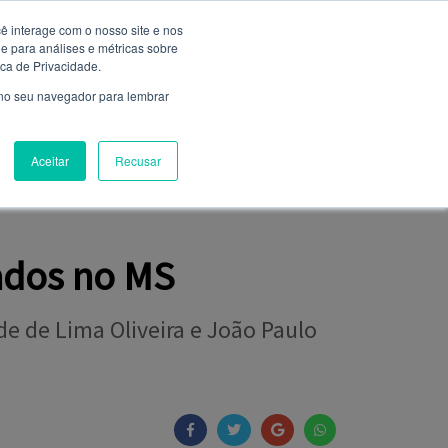
ê interage com o nosso site e nos
 para análises e métricas sobre
Entrar
ica de Privacidade.
Não é cadastrado?
clique aqui
 no seu navegador para lembrar
Aceitar
Recusar
NIÃO
FALE CONOSCO
CLUBE DE SERVIÇOS
ados no MS
e de Lima Oliveira e João Paulo