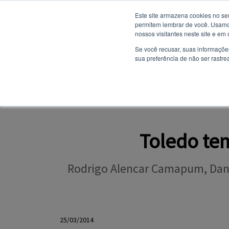
Este site armazena cookies no se
permitem lembrar de você. Usamos
nossos visitantes neste site e em
NOTÍCIAS
Se você recusar, suas informaçõe
sua preferência de não ser rastre
SITE INSTITUCION
PORTAL DO ALUNO
Toledo te
Rodrigo Alencar Camapum, Danie
25/03/2014