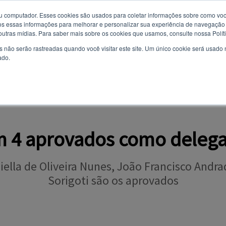
u computador. Esses cookies são usados ​​para coletar informações sobre como voc
 essas informações para melhorar e personalizar sua experiência de navegação e
Você quer receber notificações e não perder nenhuma notícia
6 de agosto de 2026
 outras mídias. Para saber mais sobre os cookies que usamos, consulte nossa Polít
importante?
s não serão rastreadas quando você visitar este site. Um único cookie será usado
ado.
Não
Sim
AL
CURSOS
VESTIBULAR
TODAS AS NOTÍCIAS
EVENTOS
OPI
m 4 aprovados como deleg
lla de Oliveira Nunes, João Francisco Andrad
Sorigoti são os aprovados