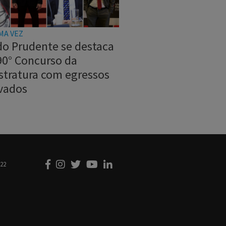
MA VEZ
do Prudente se destaca
90° Concurso da
stratura com egressos
vados
222